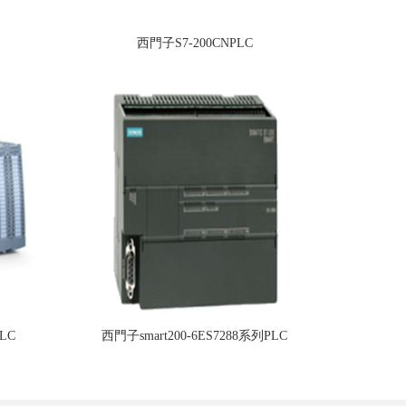
西門子S7-200CNPLC
LC
西門子smart200-6ES7288系列PLC