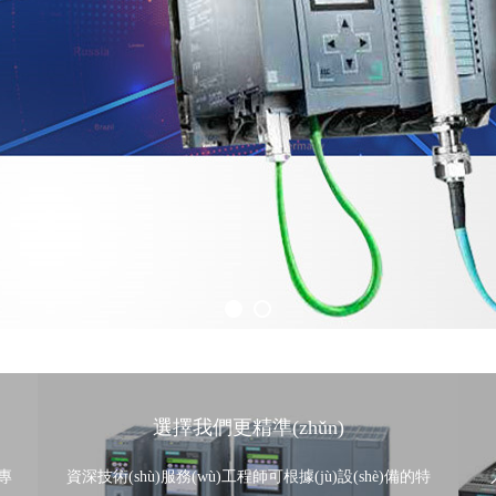
選擇我們更精準(zhǔn)
)專
資深技術(shù)服務(wù)工程師可根據(jù)設(shè)備的特