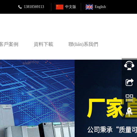
13818569113
中文版
English
客戶案例
資料下載
聯(lián)系我們