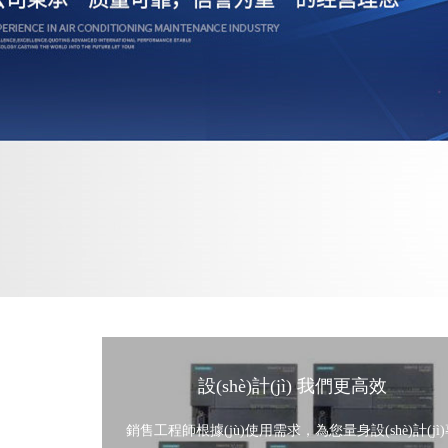
設(shè)計(jì) 我們更高效
銷售工程師根據(jù)使用需求，為您量身設(shè)計(jì