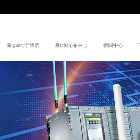
關(guān)于我們
產(chǎn)品中心
新聞中心