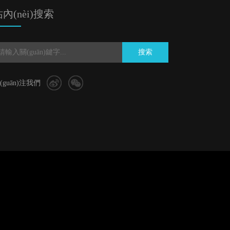
內(nèi)搜索
搜索
(guān)注我們