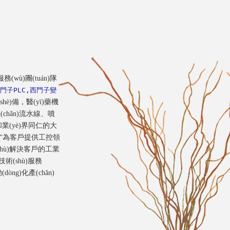
務(wù)團(tuán)隊
門子PLC,西門子變
備，醫(yī)藥機
配件生產(chǎn)流水線、噴
和業(yè)界同仁的大
)本著“為客戶提供工控領
(shù)解決客戶的工業
展。技術(shù)服務
dòng)化產(chǎn)