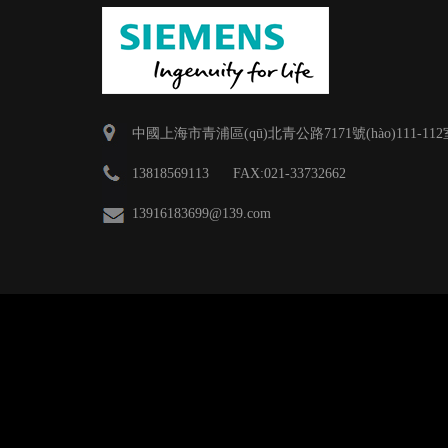
中國上海市青浦區(qū)北青公路7171號(hào)111-112
13818569113 FAX:021-33732662
13916183699
@139.com