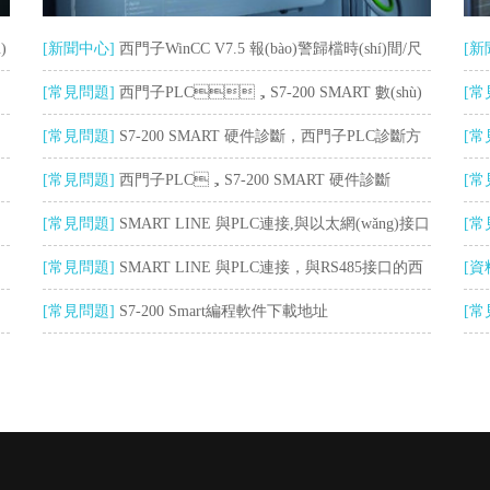
)
[新聞中心]
西門子WinCC V7.5 報(bào)警歸檔時(shí)間/尺
[新
寸設(shè)置
[常見問題]
西門子PLC，S7-200 SMART 數(shù)
120
[常
據(jù)尋址
[常見問題]
S7-200 SMART 硬件診斷，西門子PLC診斷方
目打
[常
法舉例
[常見問題]
西門子PLC，S7-200 SMART 硬件診斷
[常
[常見問題]
SMART LINE 與PLC連接,與以太網(wǎng)接口
載
[常
的西門子觸摸屏的通信
[常見問題]
SMART LINE 與PLC連接，與RS485接口的西
PL
[資
門子觸摸屏的通信
[常見問題]
S7-200 Smart編程軟件下載地址
[常