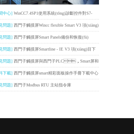
聞中心]
WinCC7.4SP1使用系統(tǒng)診斷控件對S7-
0/1500進(jìn)行系統(tǒng)診斷
見問題]
西門子觸摸屏Wincc flexible Smart V3 項(xiàng)
包傳送到現(xiàn)場
見問題]
西門子觸摸屏Smart Panels備份和恢復(fù)
見問題]
西門子觸摸屏Smartline - IE V3 項(xiàng)目下
見問題]
西門子觸摸屏與西門子PLC，Smart屏和
C連不上
料下載]
西門子觸摸屏smart精彩面板操作手冊下載中心
見問題]
西門子Modbus RTU 主站指令庫