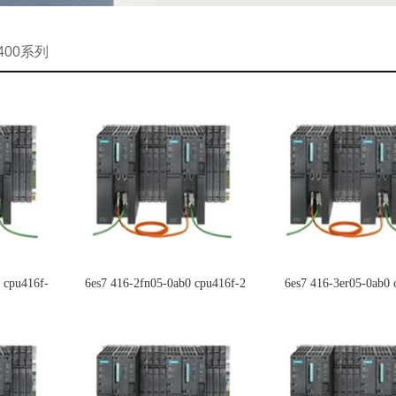
-400系列
 cpu416f-
6es7 416-2fn05-0ab0 cpu416f-2
6es7 416-3er05-0ab0 
3pn/dp