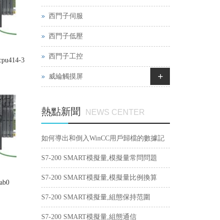
西門子伺服
西門子低壓
西門子工控
cpu414-3
+
威綸觸摸屏
熱點新聞
NEWS CENTER
如何導出和倒入WinCC用戶歸檔的數據記
錄？
S7-200 SMART模擬量,模擬量常問問題
S7-200 SMART模擬量,模擬量比例換算
ab0
S7-200 SMART模擬量,組態保持范圍
S7-200 SMART模擬量,組態通信