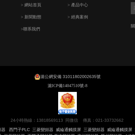
> 網站首頁
> 產品中心
> 新聞動態
> 經典案例
關
>聯系我們
滬公網安備 31011802002635號
滬ICP備14047510號-8
24小時熱線：13818569113 同微信 傳真：021-33732662
頻器
西門子PLC
三菱變頻器
威綸通觸摸屏
三菱變頻器
威綸通觸摸屏