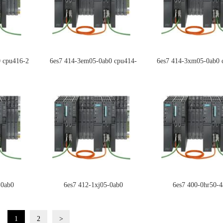
0 cpu416-2
6es7 414-3em05-0ab0 cpu414-
6es7 414-3xm05-0ab0 
3pn/dp
-0ab0
6es7 412-1xj05-0ab0
6es7 400-0hr50-4
1
2
>