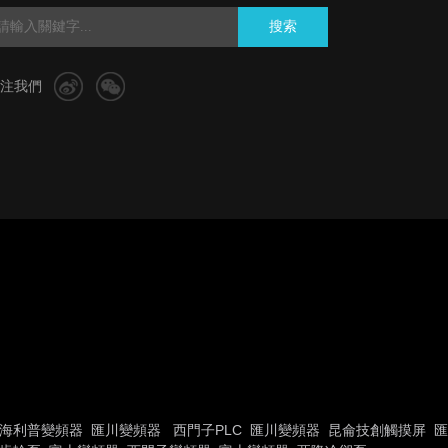
搜索
注我們
海利普變頻器
匯川變頻器
西門子PLC
匯川變頻器
昆侖技創觸摸屏
匯