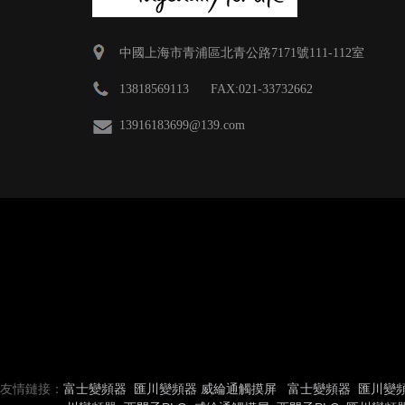
中國上海市青浦區北青公路7171號111-112室
13818569113 FAX:021-33732662
13916183699
@139.com
友情鏈接：
富士變頻器
匯川變頻器
威綸通觸摸屏
富士變頻器
匯川變