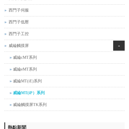
西門子伺服
西門子低壓
西門子工控
-
威綸觸摸屏
威綸cMT系列
威綸eMT系列
威綸MT(iE)系列
威綸MT(iP）系列
威綸觸摸屏TK系列
熱點新聞