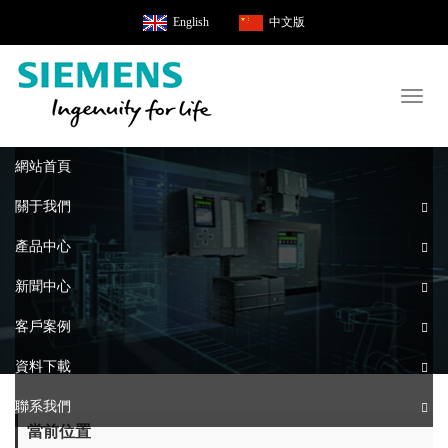
English
中文版
Toggl
naviga
網站首頁
關于我們
產品中心
新聞中心
客戶案例
資料下載
聯系我們
當前位置