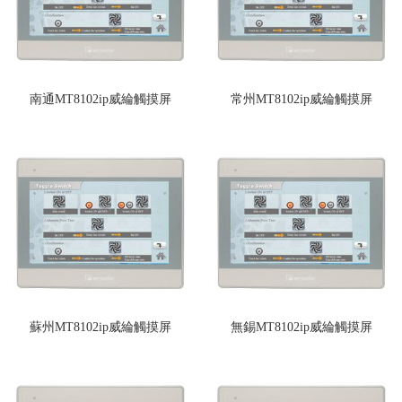
南通MT8102ip威綸觸摸屏
常州MT8102ip威綸觸摸屏
蘇州MT8102ip威綸觸摸屏
無錫MT8102ip威綸觸摸屏