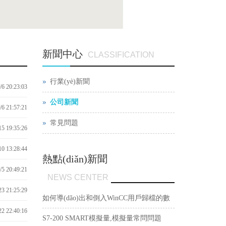
新聞中心
CLASSIFICATION
行業(yè)新聞
/6 20:23:03
公司新聞
/6 21:57:21
常見問題
15 19:35:26
10 13:28:44
熱點(diǎn)新聞
/5 20:49:21
NEWS CENTER
23 21:25:29
如何導(dǎo)出和倒入WinCC用戶歸檔的數
22 22:40:16
(shù)據(jù)記錄？
S7-200 SMART模擬量,模擬量常問問題