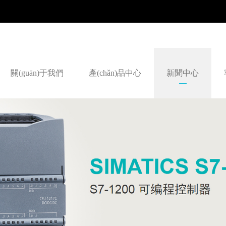
關(guān)于我們
產(chǎn)品中心
新聞中心