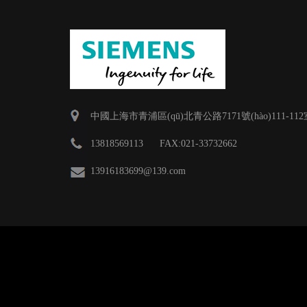
中國上海市青浦區(qū)北青公路7171號(hào)111-112
13818569113 FAX:021-33732662
13916183699
@139.com