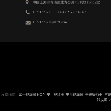
中國上海市青浦區北青公路7171號111-112室
15721373211 FAX:021-33732662
15721373211
@139.com
友情鏈接：
富士變頻器
NOP
安川變頻器
安川變頻器
臺達變頻器
三
觸摸屏