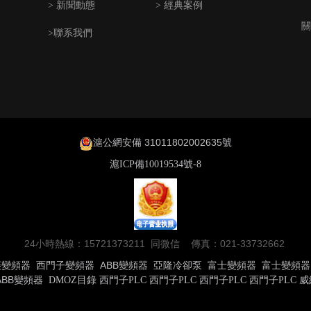
> 新聞動態
> 經典案例
關
>聯系我們
滬公網安備 31011802002635號
滬ICP備10019534號-8
24小時熱線：15721373211 同微信 傳真：021-33732662
菱變頻器
西門子變頻器
ABB變頻器
亞隆冷卻泵
富士變頻器
富士變頻器
ABB變頻器
DMOZ目錄
西門子PLC
西門子PLC
西門子PLC
西門子PLC
威