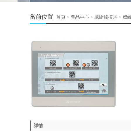
當前位置
首頁
>
產品中心
>
威綸觸摸屏
>
威
詳情