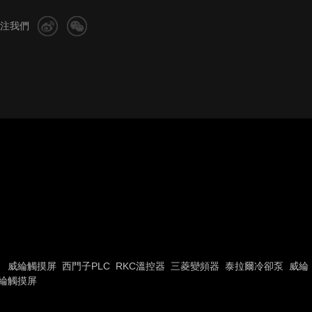
注我們
威綸觸摸屏
西門子PLC
RKC溫控器
三菱變頻器
泰拉爾冷卻泵
威綸
綸觸摸屏