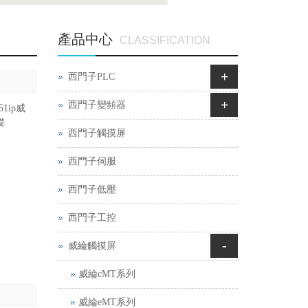
產品中心
CLASSIFICATION
+
西門子PLC
+
西門子變頻器
51ip威
摸
西門子觸摸屏
西門子伺服
西門子低壓
西門子工控
-
威綸觸摸屏
威綸cMT系列
威綸eMT系列