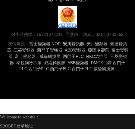
24小時熱線：15721373211 同微信 傳真：021-33732662
友情鏈接：
富士變頻器
NOP
安川變頻器
安川變頻器
臺達變頻
器
三菱變頻器
西門子變頻器
ABB變頻器
亞隆冷卻泵
富士變頻
器
富士變頻器
威綸觸摸屏
西門子PLC
RKC溫控器
三菱變頻
器
泰拉爾冷卻泵
威綸觸摸屏
ABB變頻器
DMOZ目錄
西門子
PLC
西門子PLC
西門子PLC
西門子PLC
威綸觸摸屏
Wellcome to website：
SBOBET登录地址