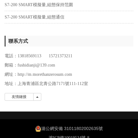
S7-200 SMART模擬量,組態保持范圍
S7-200 SMART模擬量,組態通信
聯系方式
電話：13818569113 15721373211
郵箱：fushidianji@139.com
網址：http://m.morethanzerosum.com
地址：
上海青浦區北青公路7171號111-112室
友情鏈接
友情鏈接
滬公網安備 31011802002635號
滬ICP備10019534號-8