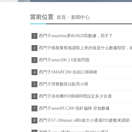
當前位置
首頁
>
新聞中心
西門子smartline屏向SR20寫數據，寫不了
1
西門子模擬量模塊讀取上來的值是什么數據類型，
2
西門子smart200 2.6安裝問題
3
西門子SMART200 自由口掃碼槍
4
西門子用整數除法點亮小燈
5
西門子涂布機PID掃描時間設定多少合適
6
西門子smartPLC200 指針偏移 存放數據
7
西門子S7-200smart a和b值大小通過PID參數來調節
8