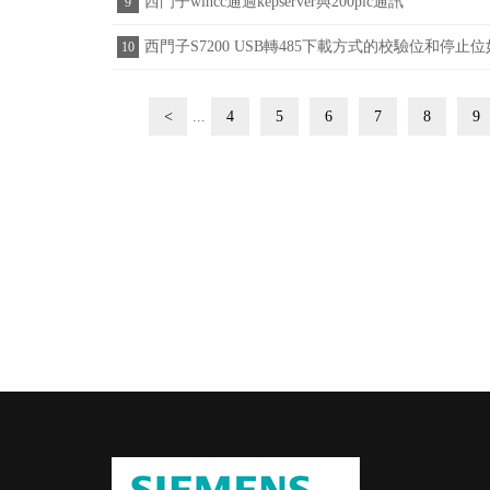
西門子wincc通過kepserver與200plc通訊
9
西門子S7200 USB轉485下載方式的校驗位和停止
10
<
...
4
5
6
7
8
9