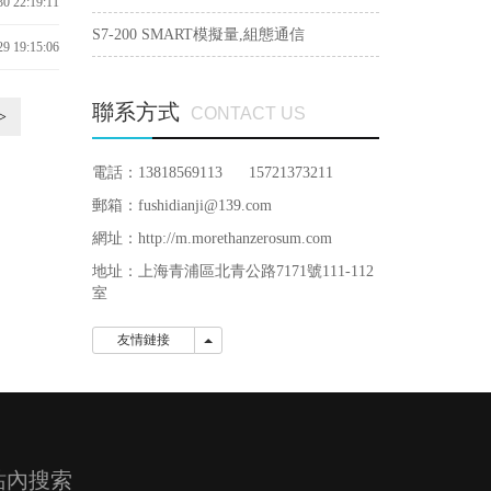
30 22:19:11
S7-200 SMART模擬量,組態通信
29 19:15:06
聯系方式
CONTACT US
>
電話：13818569113 15721373211
郵箱：fushidianji@139.com
網址：http://m.morethanzerosum.com
地址：
上海青浦區北青公路7171號111-112
室
友情鏈接
友情鏈接
站內搜索