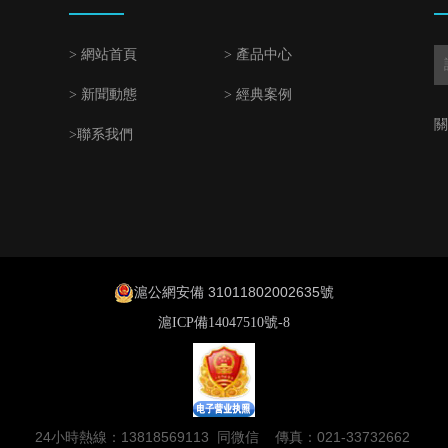
> 網站首頁
> 產品中心
> 新聞動態
> 經典案例
關
>聯系我們
滬公網安備 31011802002635號
滬ICP備14047510號-8
24小時熱線：13818569113 同微信 傳真：021-33732662