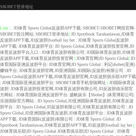
SBOBET登录地址
Link：
JD体育 Sports Global反波胆APP下载
|
SBOBET-SBOBET网投官网-
SBOBET投注网站
|
SBOBET登录地址
|
JD Sportbook Taruhanlawan,JD体育
反波胆APP下载,JD反波胆|football lay bet
|
JD体育 Sports Global反波胆
APP下载
|
JD体育反波胆平台
|
JD Sports Global,JD体育反波胆投资官网,JD
体育反波胆平台入口
|
JD体育反波胆有限公司
|
JD国际体育反波胆,JD体育
反波胆APP下载,JD体育反波胆投资官网
|
JD体育官网|JD Sports Global
|
JD
体育国际亚洲反波胆平台
|
JD体育官网|JD Sports Global
|
利记sbobet(亚洲)
赚钱平台
|
JD体育反波胆官网,JD亚洲国际,JD国际(反波胆)有限公司
|
JD
Sports Global反波胆APP下载,JD体育反波胆官网,JD反波胆俱乐部APP下载
|
JD体育国际亚洲反波胆平台
|
SBOBET体育手机登陆网址
|
JD国际体育反
波胆
|
JD体育反波胆投资官网,JD体育反波胆有限公司,JD反波胆俱乐部官
方网站
|
JD体育国际亚洲反波胆平台
|
盛帆娱乐【Sbobet】|体育博彩公司|
乐游国际官方网站
|
JD Sports Global,JD亚洲国际体育反波胆,JD体育反波
胆平台
|
JD Sports Global,JD反波胆有限公司,JD体育反波胆有限公司
|
JD
Sports Global,JD亚洲国际体育反波胆,JD体育反波胆平台
|
JD体育反波胆
APP下载
|
JD体育国际(反波胆)有限公司
|
JD体育 Sports Global
|
JD
Sportbook Taruhanlawan,JD体育反波胆APP下载,JD反波胆|football lay bet
|
JD体育俱乐部|JD Sports Global JD体育俱乐部|JD Sports Global
|
JD体育