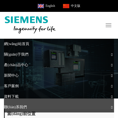
English
中文版
Toggl
naviga
網(wǎng)站首頁
關(guān)于我們
產(chǎn)品中心
新聞中心
客戶案例
資料下載
聯(lián)系我們
當(dāng)前位置