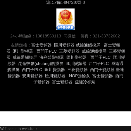
滬ICP備14047510號-8
24小時熱線：13818569113 同微信 傳真：021-33732662
友情鏈接：
富士變頻器
匯川變頻器
威綸通觸摸屏
富士變頻
器
匯川變頻器
西門子PLC
三菱變頻器
威綸通觸摸屏
三菱變頻
器
威綸通觸摸屏
海利普變頻器
匯川變頻器
西門子PLC
匯川變
頻器
昆侖技創(chuàng)觸摸屏
匯川變頻器
西門子PLC
威綸通
觸摸屏
西門子PLC
匯川變頻器
三菱變頻器
西門子變頻器
臺達
變頻器
安川變頻器
匯川變頻器
NOP齒輪泵
富士變頻器
西門
子變頻器
富士變頻器
亞隆冷卻泵
Wellcome to website：